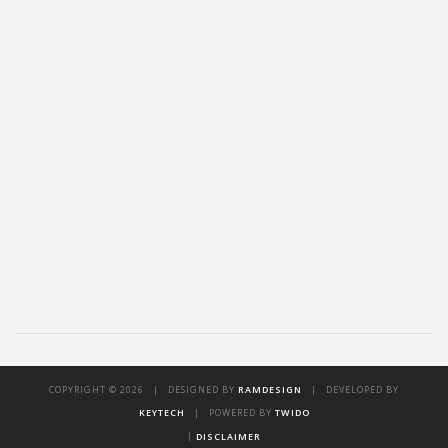
COPYRIGHT ©
2026 | DESIGNED BY
RAMDESIGN
| DEVELOPED BY
KEYTECH
| POWERED BY
TWIDO
|
DISCLAIMER